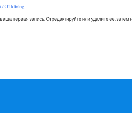
и
/ От
klining
ваша первая запись. Отредактируйте или удалите ее, затем 